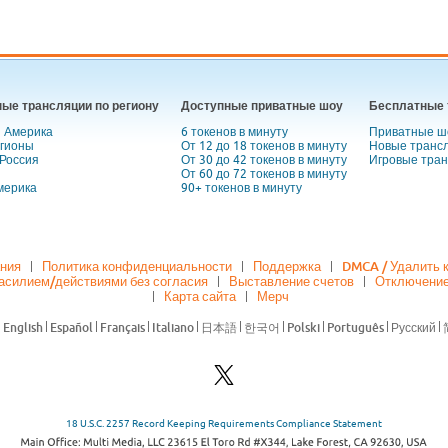
ые трансляции по региону
Доступные приватные шоу
Бесплатные 
 Америка
6 токенов в минуту
Приватные ш
егионы
От 12 до 18 токенов в минуту
Новые транс
 Россия
От 30 до 42 токенов в минуту
Игровые тра
От 60 до 72 токенов в минуту
мерика
90+ токенов в минуту
ания
Политика конфиденциальности
Поддержка
DMCA / Удалить 
насилием/действиями без согласия
Выставление счетов
Отключение
Карта сайта
Мерч
18 U.S.C. 2257 Record Keeping Requirements Compliance Statement