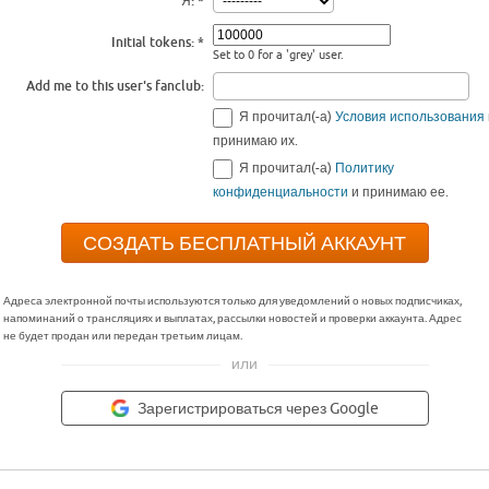
Я:
Initial tokens:
Set to 0 for a 'grey' user.
Add me to this user's fanclub:
Я прочитал(-а)
Условия использования
принимаю их.
Я прочитал(-а)
Политику
конфиденциальности
и принимаю ее.
Адреса электронной почты используются только для уведомлений о новых подписчиках,
напоминаний о трансляциях и выплатах, рассылки новостей и проверки аккаунта. Адрес
не будет продан или передан третьим лицам.
или
Зарегистрироваться через Google