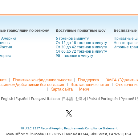
ые трансляции по региону
Доступные приватные шоу
Бесплатные 
 Америка
6 токенов в минуту
Приватные ш
егионы
От 12 до 18 токенов в минуту
Новые транс
 Россия
От 30 до 42 токенов в минуту
Игровые тра
От 60 до 72 токенов в минуту
мерика
90+ токенов в минуту
ания
Политика конфиденциальности
Поддержка
DMCA / Удалить 
насилием/действиями без согласия
Выставление счетов
Отключение
Карта сайта
Мерч
18 U.S.C. 2257 Record Keeping Requirements Compliance Statement